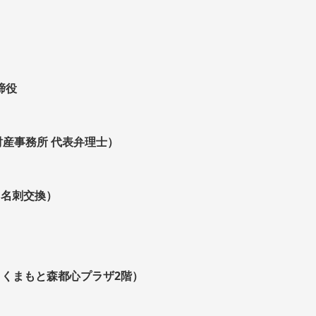
締役
産事務所 代表弁理士）
（名刺交換）
-1 くまもと森都心プラザ2階）