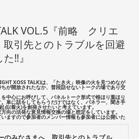
SS TALK VOL.5『前略 クリエ
 取引先とのトラブルを回避
た‼︎』
IGHT XOSS TALK)は、「たき火」映像の火を見つめなが
持ちが開放されたなか、普段話せないトークの場であり交
」を中心にお呼びして、パネルトーク形式で根ほり葉ほり
す。単に話をしてもらうだけではなく、パネラー、聞き手
起点(着火)を創発させたいと考えています。
双方向の活発な意見情報交換の場と想定をしています。
ていますので参加者のメンバー情報も参加者には公開いた
ーのみなさまへ 取引先とのトラブル