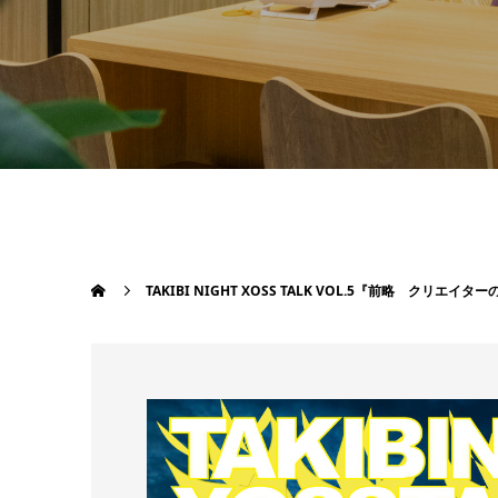
TAKIBI NIGHT XOSS TALK VOL.5『前略 