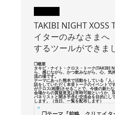
TAKIBI NIGHT XO
イターのみなさまへ
するツールができまし
❒概要
タキビ・ナイト・クロス・トーク(TAKIBI N
ら、感じながら、かつ飲みながら、心、気
流の場です。
テーマにあった熊本で活動をしている「人
話をしていただく本音トークのイベントで
がクロス(相乗)させることで、今後の新たな
会場からの質疑意見は常時可能というか、
パネリストと聞き手含む交流会を目的にし
します。（当日、一覧を配布します）
❒テーマ『前略 クリエイタ