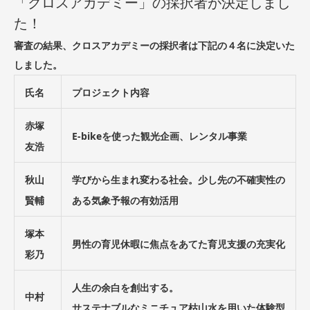
「クロスアカデミー」の採択者が決定しまし
た！
審査の結果、クロスアカデミーの採択者は下記の４名に決定いた
しました。
氏名
プロジェクト内容
赤塚
E-bikeを使った観光企画、レンタル事業
友浩
秋山
学びから生まれ変わる社会。少し先の不確実性の
賢輔
ある気象予報の有効活用
塚本
男性の育児休暇に焦点をあてた育児支援の充実化
彩乃
人生の余白を創出する。
中村
サステナブルなミニチュア枯山水を用いた体験型