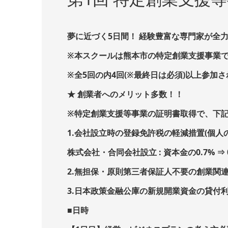
夢に近づく5日間！ 経験豊富な専門家が全
※本スクールは熊本市の特定創業支援事業
※全5回の内4回(※最終日は必須)以上参加
★ 創業者へのメリット多数！！
※特定創業支援等事業の証明書取得で、下
1.会社設立時の登録免許税の軽減措置(個人
株式会社・合同会社設立 : 資本金の0.7% ⇒ 0
2.無担保・原則第三者保証人不要の創業関連
3.日本政策金融公庫の新規開業資金の貸付
■日時