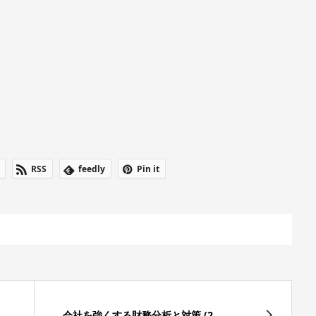
RSS
feedly
Pin it
会社を強くする財務分析と対策 (2...