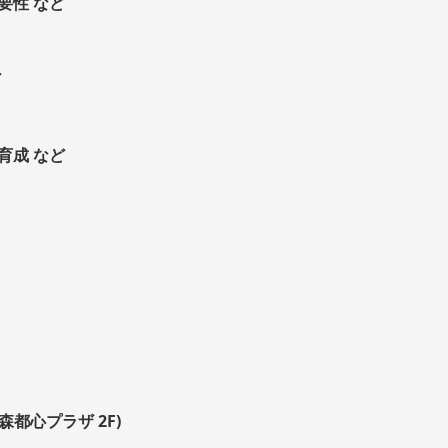
要性 など
ど
育成 など
森都心プラザ 2F)