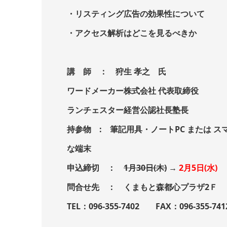
・リスティング広告の効果性について
・アクセス解析はどこを見るべきか
講 師 ： 狩生 孝之 氏
ワードメーカー株式会社 代表取締役
ランチェスター経営公認社長塾長
持参物 : 筆記用具・ノートPC または スマ
な端末
申込締切 ：
1月30日(木)
→
2月5日(水)
問合せ先 ： くまもと森都心プラザ2Ｆ ビジ
TEL：096-355-7402 FAX：096-355-741