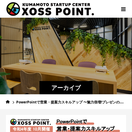
アーカイブ
PowerPointで営業・提案力スキルアップ 〜魅力倍増!プレゼンのための効果的な使い方〜(2022年度中小企業研修 No.10)