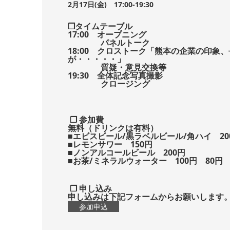
2
月17日(金) 17:00-19:30
❒タイムテーブル
17:00 オープニング
パネルトーク
18:00 クロストーク「熊本の企業の印象
が・・・・・」
質疑・意見交換等
19:30 全体記念写真撮影
クロージング
❒ 参加費
無料（ドリンクは有料）
■エビスビール/黒ラベルビール/角ハイ 20
■レモンサワー 150円
■ノンアルコールビール 200円
■お茶/ミネラルウォーター 100円 80円
❒ 申し込み
申し込みは下記フォームからお願いします
参加申込