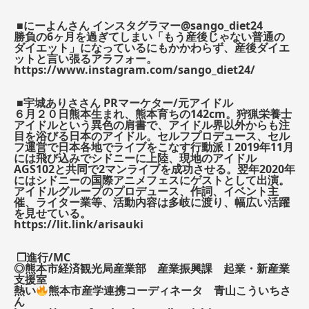
■にーよんさん インスタグラマー@sango_diet24
勝負の6ヶ月を過ぎてしまい「もう産後じゃない普通の
ダイエット」になっているにもかかわらず、産後ダイエ
ットと言い張るアラフォー。
https://www.instagram.com/sango_diet24/
■宇城ありささん PRマーケター/元アイドル
６月２０日熊本生まれ、熊本育ちの142cm。狩猟栄養士
アイドルという異色の肩書で、アイドル界以外からも注
目を浴びる日本のアイドル。セルフプロデュース、セル
フ運営で日本各地でライブをこなす行動派！2019年11月
には飛び込みでシドニーに上陸、現地のアイドル
AGS102と共同で2マンライブを成功させる。翌年2020年
にはシドニーの国際アニメフェスにゲストとして出演。
アイドルグループのプロデュース、作詞、イベント主
催、ライター業等、活動内容は多岐に渡り、幅広い活躍
を見せている。
https://lit.link/arisauki
❒進行/MC
◎熊本市経済観光局産業部 産業振興課 起業・新産業
支援室
熱い
熊本市産学連携コーディネータ 青山こういちさ
ん