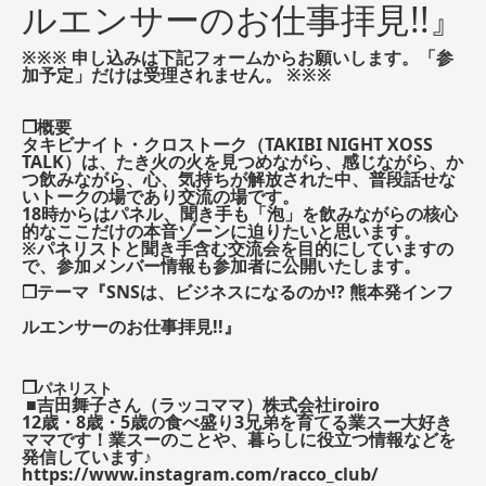
ルエンサーのお仕事拝見!!』
※※※ 申し込みは下記フォームからお願いします。「参
加予定」だけは受理されません。 ※※※
❒概要
タキビナイト・クロストーク（TAKIBI NIGHT XOSS
TALK）は、たき火の火を見つめながら、感じながら、か
つ飲みながら、心、気持ちが解放された中、普段話せな
いトークの場であり交流の場です。
18時からはパネル、聞き手も「泡」を飲みながらの核心
的なここだけの本音ゾーンに迫りたいと思います。
※パネリストと聞き手含む交流会を目的にしていますの
で、参加メンバー情報も参加者に公開いたします。
❒テーマ『SNSは、ビジネスになるのか!? 熊本発インフ
ルエンサーのお仕事拝見!!』
❒
パネリスト
■吉田舞子さん（ラッコママ）株式会社iroiro
12歳・8歳・5歳の食べ盛り3兄弟を育てる業スー大好き
ママです！業スーのことや、暮らしに役立つ情報などを
発信しています♪
https://www.instagram.com/racco_club/