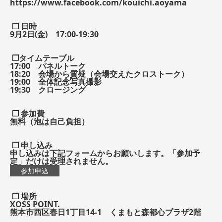
https://www.facebook.com/kouichi.aoyama
❒ 日時
9月2日(金) 17:00-19:30
❒タイムテーブル
17:00 パネルトーク
18:20 会場から質疑（会場交えたクロストーク）
19:00 全体記念写真撮影
19:30 クロージング
❒ 参加費
無料（泡は自己負担）
❒ 申し込み
申し込みは下記フォームからお願いします。「参加予
定」だけは受理されません。
参加申込
❒ 場所
XOSS POINT.
熊本市西区春日1丁目14-1 くまもと森都心プラザ2階