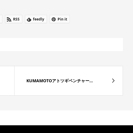
RSS
feedly
Pin it
KUMAMOTOアトツギベンチャー...