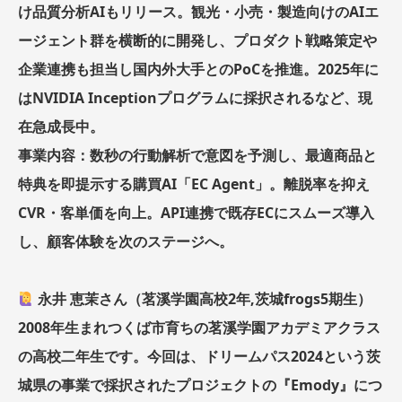
け品質分析AIもリリース。観光・小売・製造向けのAIエ
ージェント群を横断的に開発し、プロダクト戦略策定や
企業連携も担当し国内外大手とのPoCを推進。2025年に
はNVIDIA Inceptionプログラムに採択されるなど、現
在急成長中。
事業内容：数秒の行動解析で意図を予測し、最適商品と
特典を即提示する購買AI「EC Agent」。離脱率を抑え
CVR・客単価を向上。API連携で既存ECにスムーズ導入
し、顧客体験を次のステージへ。
永井 恵茉さん（茗溪学園高校2年,茨城frogs5期生）
2008年生まれつくば市育ちの茗溪学園アカデミアクラス
の高校二年生です。今回は、ドリームパス2024という茨
城県の事業で採択されたプロジェクトの『Emody』につ