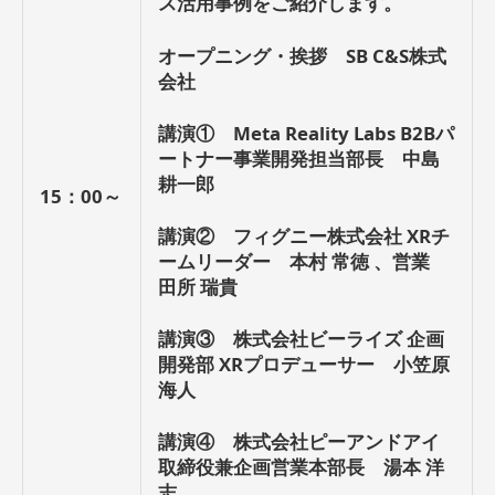
ス活用事例をご紹介します。
オープニング・挨拶 SB C&S株式
会社
講演① Meta Reality Labs B2Bパ
ートナー事業開発担当部長 中島
耕一郎
15：00～
講演② フィグニー株式会社 XRチ
ームリーダー 本村 常徳 、営業
田所 瑞貴
講演③ 株式会社ビーライズ 企画
開発部 XRプロデューサー 小笠原
海人
講演④ 株式会社ピーアンドアイ
取締役兼企画営業本部長 湯本 洋
志