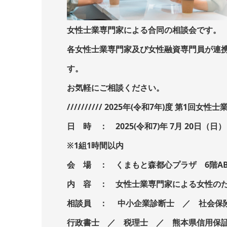
女性士業専門家による合同の相談会です。
各女性士業専門家及び女性融資専門員が連
す。
お気軽にご相談ください。
////////// 2025年(令和7年)度 第1回女性士業
日 時 ： 2025(令和7)年 7月 20日（日） 1
※1組1時間以内
会 場 ： くまもと森都心プラザ 6階A
内 容 ： 女性士業専門家による女性の
相談員 ： 中小企業診断士 ／ 社会保
行政書士 ／ 税理士 ／ 熊本県信用保証