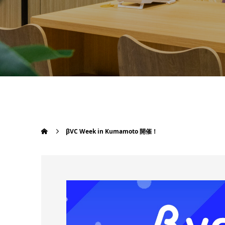
βVC Week in Kumamoto 開催！