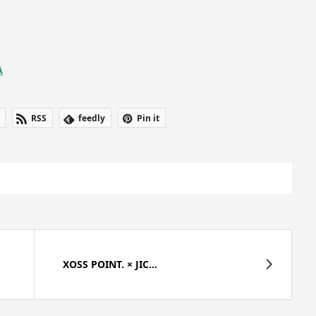
A
RSS
feedly
Pin it
XOSS POINT. × JIC...